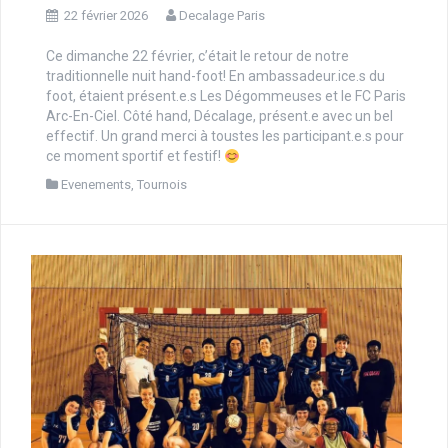
22 février 2026
Decalage Paris
Ce dimanche 22 février, c’était le retour de notre
traditionnelle nuit hand-foot! En ambassadeur.ice.s du
foot, étaient présent.e.s Les Dégommeuses et le FC Paris
Arc-En-Ciel. Côté hand, Décalage, présent.e avec un bel
effectif. Un grand merci à toustes les participant.e.s pour
ce moment sportif et festif!
Evenements
,
Tournois