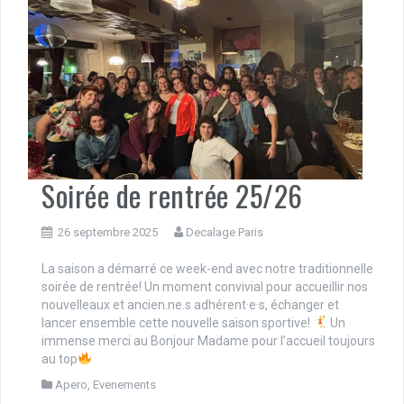
Soirée de rentrée 25/26
26 septembre 2025
Decalage Paris
La saison a démarré ce week-end avec notre traditionnelle
soirée de rentrée! Un moment convivial pour accueillir nos
nouvelleaux et ancien.ne.s adhérent·e·s, échanger et
lancer ensemble cette nouvelle saison sportive!
Un
immense merci au Bonjour Madame pour l’accueil toujours
au top
Apero
,
Evenements