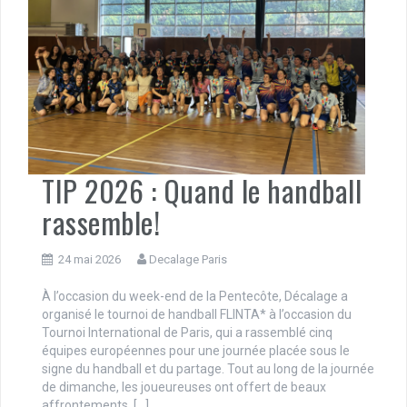
TIP 2026 : Quand le handball
rassemble!
24 mai 2026
Decalage Paris
À l’occasion du week-end de la Pentecôte, Décalage a
organisé le tournoi de handball FLINTA* à l’occasion du
Tournoi International de Paris, qui a rassemblé cinq
équipes européennes pour une journée placée sous le
signe du handball et du partage. Tout au long de la journée
de dimanche, les joueureuses ont offert de beaux
affrontements, […]