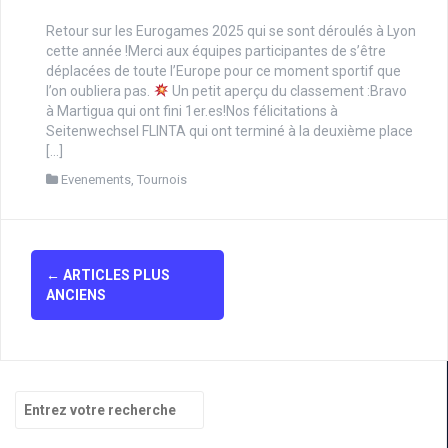
Retour sur les Eurogames 2025 qui se sont déroulés à Lyon
cette année !Merci aux équipes participantes de s’être
déplacées de toute l’Europe pour ce moment sportif que
l’on oubliera pas.
Un petit aperçu du classement :Bravo
à Martigua qui ont fini 1er.es!Nos félicitations à
Seitenwechsel FLINTA qui ont terminé à la deuxième place
[…]
Evenements
,
Tournois
Navigation
←
ARTICLES PLUS
des
ANCIENS
articles
Recherche
pour
: