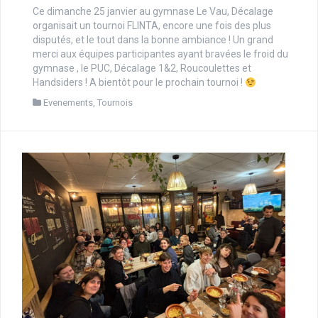
Ce dimanche 25 janvier au gymnase Le Vau, Décalage
organisait un tournoi FLINTA, encore une fois des plus
disputés, et le tout dans la bonne ambiance ! Un grand
merci aux équipes participantes ayant bravées le froid du
gymnase , le PUC, Décalage 1&2, Roucoulettes et
Handsiders ! A bientôt pour le prochain tournoi !
Evenements
,
Tournois