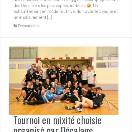
des Décalé.e.s les plus expérimenté.e.s
. Un
échauffement en mode foot five, du travail technique et
un enchaînement […]
Evenements
Tournoi en mixité choisie
organisé par Décalage