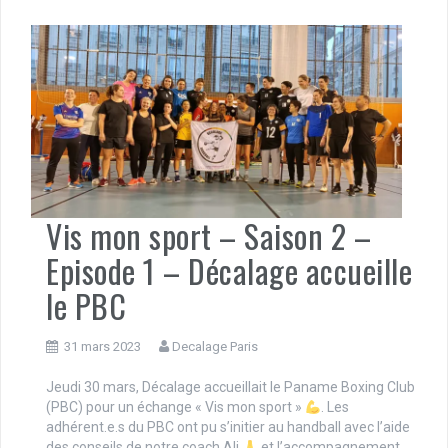
Vis mon sport – Saison 2 –
Episode 1 – Décalage accueille
le PBC
31 mars 2023
Decalage Paris
Jeudi 30 mars, Décalage accueillait le Paname Boxing Club
(PBC) pour un échange « Vis mon sport »
. Les
adhérent.e.s du PBC ont pu s’initier au handball avec l’aide
des conseils de notre coach Ali
et l’accompagnement