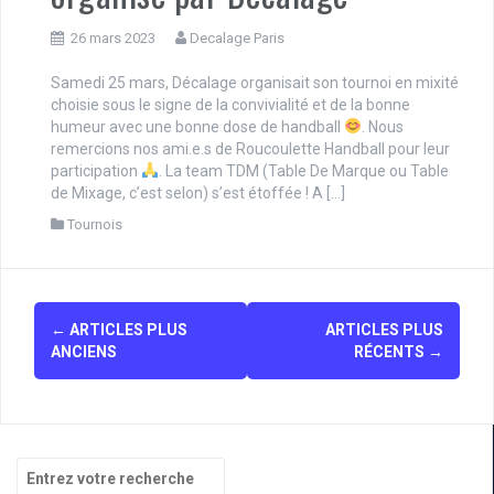
26 mars 2023
Decalage Paris
Samedi 25 mars, Décalage organisait son tournoi en mixité
choisie sous le signe de la convivialité et de la bonne
humeur avec une bonne dose de handball
. Nous
remercions nos ami.e.s de Roucoulette Handball pour leur
participation
. La team TDM (Table De Marque ou Table
de Mixage, c’est selon) s’est étoffée ! A […]
Tournois
Navigation
←
ARTICLES PLUS
ARTICLES PLUS
des
ANCIENS
RÉCENTS
→
articles
Recherche
pour