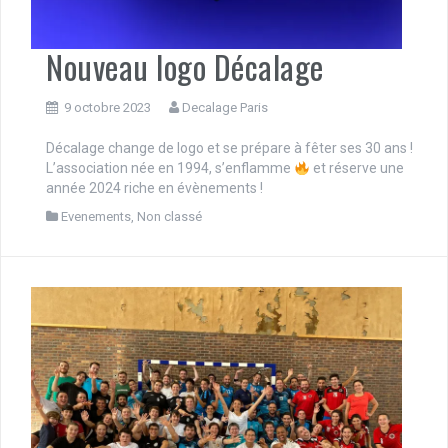
Nouveau logo Décalage
9 octobre 2023
Decalage Paris
Décalage change de logo et se prépare à fêter ses 30 ans !
L’association née en 1994, s’enflamme
et réserve une
année 2024 riche en évènements !
Evenements
,
Non classé