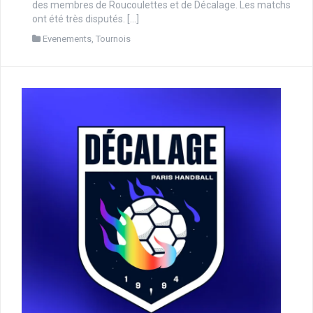
des membres de Roucoulettes et de Décalage. Les matchs
ont été très disputés. […]
Evenements
,
Tournois