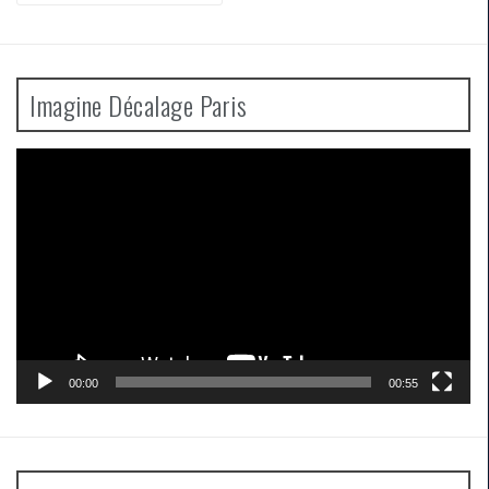
:
Imagine Décalage Paris
Lecteur
vidéo
00:00
00:55