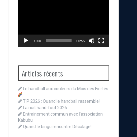
vidéo
00:00
00:55
Articles récents
Le handball aux couleurs du Mois des Fiertés
TIP 2026 : Quand le handball rassemble!
La nuit hand-foot 2026
Entrainement commun avec l’association
Kabubu
Quand le bingo rencontre Décalage!