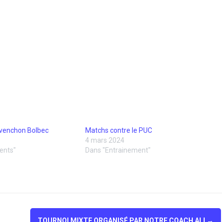
venchon Bolbec
Matchs contre le PUC
4 mars 2024
ents"
Dans "Entrainement"
TOURNOI MIXTE ORGANISÉ PAR NOTRE COACH ALI
→