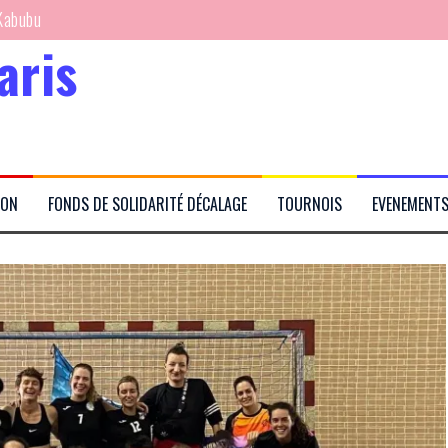
aris
rtés
ION
FONDS DE SOLIDARITÉ DÉCALAGE
TOURNOIS
EVENEMENT
Kabubu