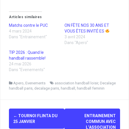
a
a
g
g
e
e
r
r
Articles similaires
s
s
u
u
Matchs contre le PUC
r
r
ON FÊTE NOS 30 ANS ET
F
T
4 mars 2024
VOUS ÊTES INVITÉ·ES
a
w
c
i
Dans "Entrainement"
3 avril 2024
e
t
Dans "Apero"
b
t
o
e
o
r
TIP 2026 : Quand le
k
(
handball rassemble!
(
o
o
u
24 mai 2026
u
v
Dans "Evenements"
v
r
r
e
e
d
d
a
Apero
,
Evenements
association handball loisir
,
Decalage
a
n
handball paris
,
decalage paris
,
handball
,
handball feminin
n
s
s
u
u
n
n
e
e
n
n
o
Navigation
o
u
u
v
←
TOURNOI FLINTA DU
ENTRAINEMENT
d'article
v
e
25 JANVIER
COMMUN AVEC
e
l
l
l
L’ASSOCIATION