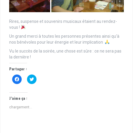
Rires, suspense et souvenirs musicaux étaient au rendez-
vous !
Un grand merci à toutes les personnes présentes ainsi qu’à
nos bénévoles pour leur énergie et leur implication
Vu le succès de la soirée, une chose est sûre : ce ne sera pas
la dernière !
Partager :
C
C
l
l
i
i
q
q
u
u
e
e
J’aime ça :
z
z
p
p
chargement…
o
o
u
u
r
r
p
p
a
a
r
r
t
t