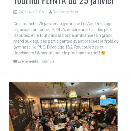
26 janvier 2026
Decalage Paris
Ce dimanche 25 janvier au gymnase Le Vau, Décalage
organisait un tournoi FLINTA, encore une fois des plus
disputés, et le tout dans la bonne ambiance ! Un grand
merci aux équipes participantes ayant bravées le froid du
gymnase , le PUC, Décalage 1&2, Roucoulettes et
Handsiders ! A bientôt pour le prochain tournoi !
Evenements
,
Tournois