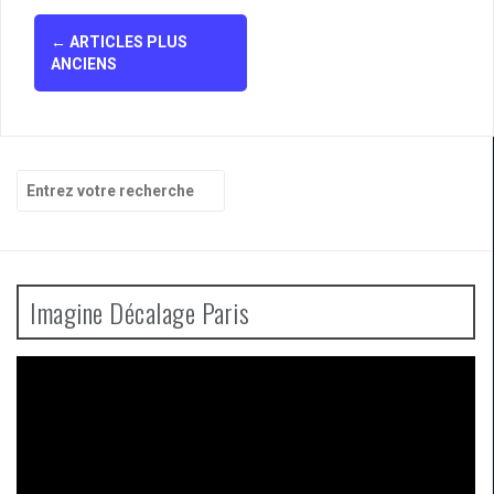
Navigation
←
ARTICLES PLUS
des
ANCIENS
articles
Recherche
pour
:
Imagine Décalage Paris
Lecteur
vidéo