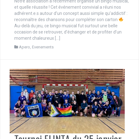
Notre association a récemment organisé un bingo musical,
et quelle réussite ! Cet événement convivial a réuni nos
adhérent.e.s autour d’un concept aussi simple qu’addictif :
reconnaître des chansons pour compléter son carton
Au-delà du jeu, ce bingo musical fut surtout une belle
occasion de se retrouver, d’échanger et de profiter d’un
moment chaleureux […]
Apero
,
Evenements
Tournoi FLINTA du 25 janvier