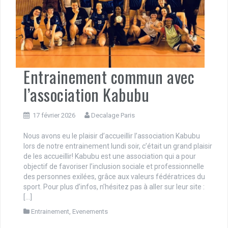
Entrainement commun avec
l’association Kabubu
17 février 2026
Decalage Paris
Nous avons eu le plaisir d’accueillir l’association Kabubu
lors de notre entrainement lundi soir, c’était un grand plaisir
de les accueillir! Kabubu est une association qui a pour
objectif de favoriser l’inclusion sociale et professionnelle
des personnes exilées, grâce aux valeurs fédératrices du
sport. Pour plus d’infos, n’hésitez pas à aller sur leur site :
[…]
Entrainement
,
Evenements