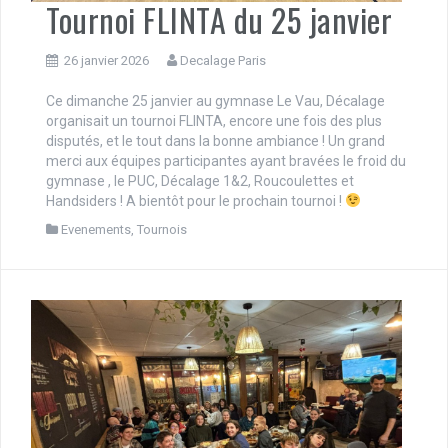
Tournoi FLINTA du 25 janvier
26 janvier 2026
Decalage Paris
Ce dimanche 25 janvier au gymnase Le Vau, Décalage
organisait un tournoi FLINTA, encore une fois des plus
disputés, et le tout dans la bonne ambiance ! Un grand
merci aux équipes participantes ayant bravées le froid du
gymnase , le PUC, Décalage 1&2, Roucoulettes et
Handsiders ! A bientôt pour le prochain tournoi !
Evenements
,
Tournois