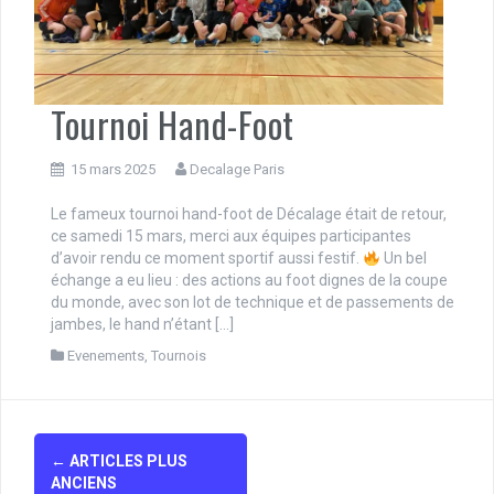
Tournoi Hand-Foot
15 mars 2025
Decalage Paris
Le fameux tournoi hand-foot de Décalage était de retour,
ce samedi 15 mars, merci aux équipes participantes
d’avoir rendu ce moment sportif aussi festif.
Un bel
échange a eu lieu : des actions au foot dignes de la coupe
du monde, avec son lot de technique et de passements de
jambes, le hand n’étant […]
Evenements
,
Tournois
Navigation
←
ARTICLES PLUS
des
ANCIENS