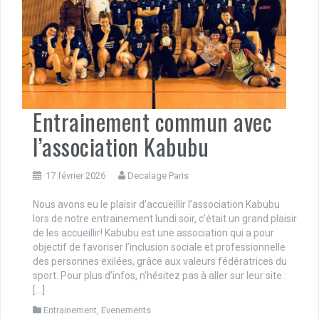
Entrainement commun avec
l’association Kabubu
17 février 2026
Decalage Paris
Nous avons eu le plaisir d’accueillir l’association Kabubu
lors de notre entrainement lundi soir, c’était un grand plaisir
de les accueillir! Kabubu est une association qui a pour
objectif de favoriser l’inclusion sociale et professionnelle
des personnes exilées, grâce aux valeurs fédératrices du
sport. Pour plus d’infos, n’hésitez pas à aller sur leur site :
[…]
Entrainement
,
Evenements