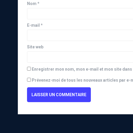
Nom
*
E-mail
*
Site web
Enregistrer mon nom, mon e-mail et mon site dans
Prévenez-moi de tous les nouveaux articles par e-m