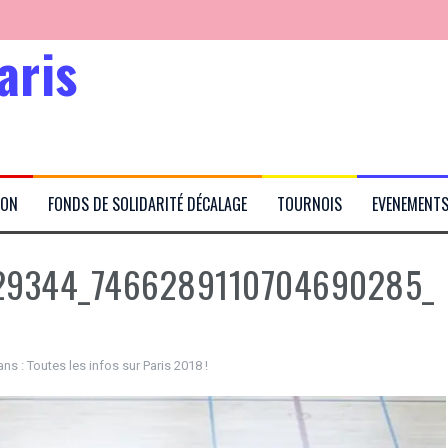
aris
Kabubu
ION
FONDS DE SOLIDARITÉ DÉCALAGE
TOURNOIS
EVENEMENT
rtés
29344_7466289110704690285_
ans :
Toutes les infos sur Paris 2018 !