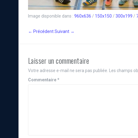
Image disponible dans :
960x636
/
150x150
/
300x199
/
← Précédent
Suivant →
Laisser un commentaire
Votre adresse e-mail ne sera pas publiée.
Les champs obl
Commentaire
*