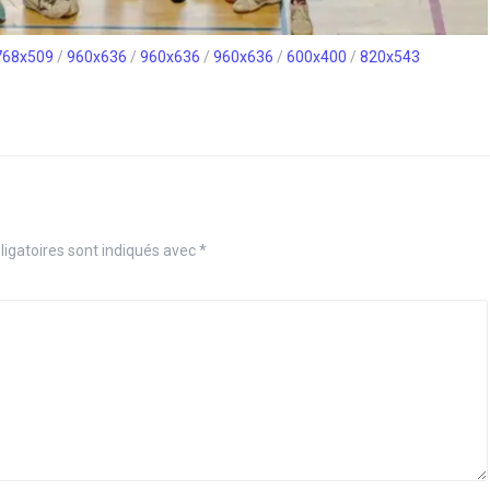
768x509
/
960x636
/
960x636
/
960x636
/
600x400
/
820x543
igatoires sont indiqués avec
*