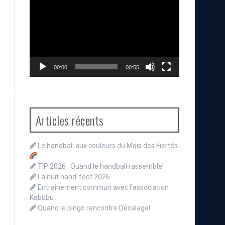
vidéo
00:00
00:55
Articles récents
Le handball aux couleurs du Mois des Fiertés
TIP 2026 : Quand le handball rassemble!
La nuit hand-foot 2026
Entrainement commun avec l’association
Kabubu
Quand le bingo rencontre Décalage!