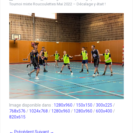
Tournoi mixte Roucoulettes Mai 2022 – Décalage y était !
Image disponible dans :
1280x960
/
150x150
/
300x225
/
768x576
/
1024x768
/
1280x960
/
1280x960
/
600x400
/
820x615
← Précédent
Suivant →