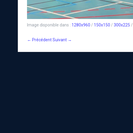
Image disponible dans :
1280x960
/
150x150
/
300x225
← Précédent
Suivant →