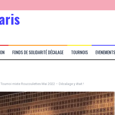
aris
Kabubu
ION
FONDS DE SOLIDARITÉ DÉCALAGE
TOURNOIS
EVENEMENT
rtés
:
Tournoi mixte Roucoulettes Mai 2022 – Décalage y était !