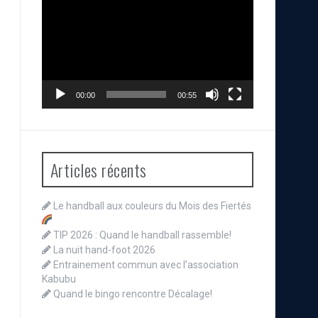
vidéo
00:00
00:55
Articles récents
Le handball aux couleurs du Mois des Fiertés
TIP 2026 : Quand le handball rassemble!
La nuit hand-foot 2026
Entrainement commun avec l’association
Kabubu
Quand le bingo rencontre Décalage!