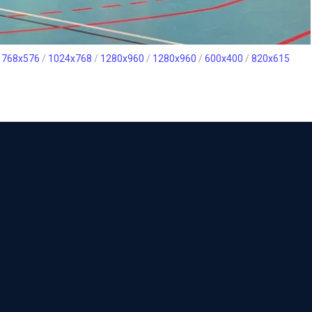
/
768x576
/
1024x768
/
1280x960
/
1280x960
/
600x400
/
820x615