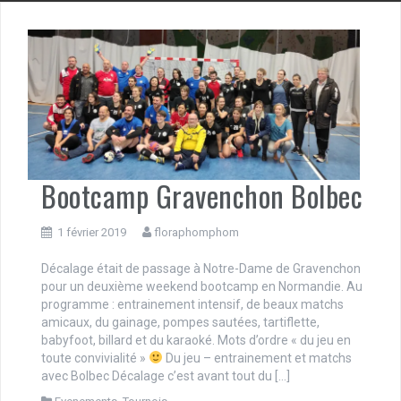
Bootcamp Gravenchon Bolbec
1 février 2019
floraphomphom
Décalage était de passage à Notre-Dame de Gravenchon
pour un deuxième weekend bootcamp en Normandie. Au
programme : entrainement intensif, de beaux matchs
amicaux, du gainage, pompes sautées, tartiflette,
babyfoot, billard et du karaoké. Mots d’ordre « du jeu en
toute convivialité »
Du jeu – entrainement et matchs
avec Bolbec Décalage c’est avant tout du […]