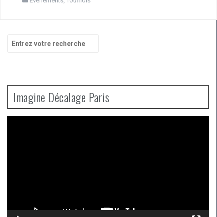
Evenements
,
Tournois
Recherche
pour
:
Imagine Décalage Paris
Lecteur
vidéo