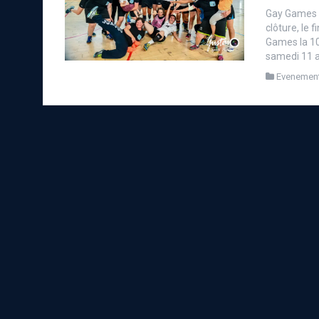
Gay Games X
clôture, le
Games la 10i
samedi 11 ao
Evenemen