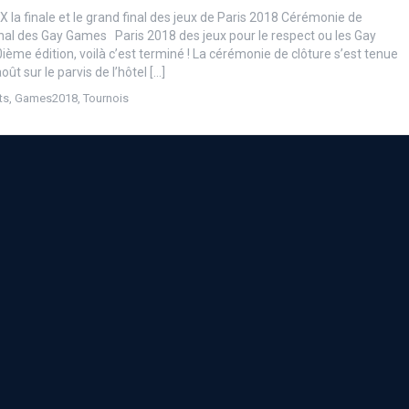
 la finale et le grand final des jeux de Paris 2018 Cérémonie de
 final des Gay Games Paris 2018 des jeux pour le respect ou les Gay
ème édition, voilà c’est terminé ! La cérémonie de clôture s’est tenue
ût sur le parvis de l’hôtel […]
ts
,
Games2018
,
Tournois