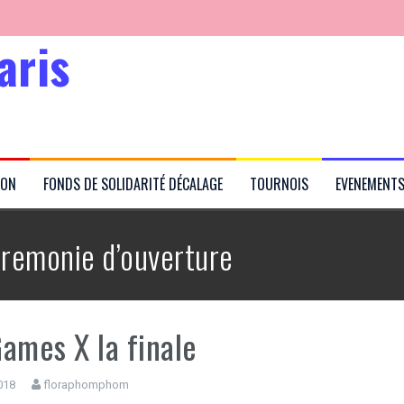
aris
Kabubu
ION
FONDS DE SOLIDARITÉ DÉCALAGE
TOURNOIS
EVENEMENT
rtés
remonie d’ouverture
ames X la finale
018
floraphomphom