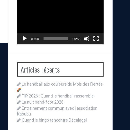
vidéo
00:00
00:55
Articles récents
Le handball aux couleurs du Mois des Fiertés
TIP 2026 : Quand le handball rassemble!
La nuit hand-foot 2026
Entrainement commun avec l’association
Kabubu
Quand le bingo rencontre Décalage!