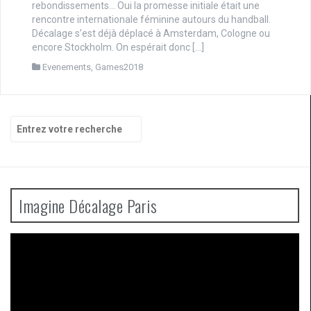
rebondissements… Oui la promesse initiale était une
rencontre internationale féminine autours du handball.
Décalage s’est déjà déplacé à Amsterdam, Cologne ou
encore Stockholm. On espérait donc […]
Evenements
,
Games2018
Recherche
pour
:
Imagine Décalage Paris
Lecteur
vidéo