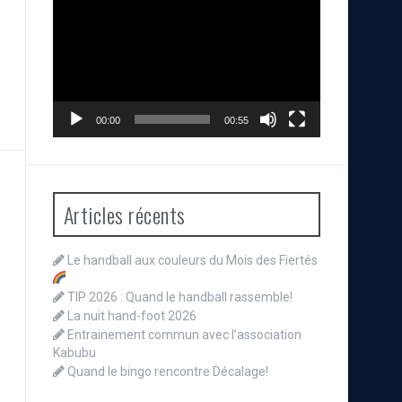
vidéo
00:00
00:55
Articles récents
Le handball aux couleurs du Mois des Fiertés
TIP 2026 : Quand le handball rassemble!
La nuit hand-foot 2026
Entrainement commun avec l’association
Kabubu
Quand le bingo rencontre Décalage!