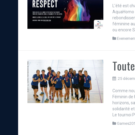
L’été est ch
AquaHomo pr
rebondissem
féminine au
ou encore S
Evenemen
Toute
25 décem
Comme nous 
Féminin de 
horizons, sa
solidarité 
Le tournoi 
Games20