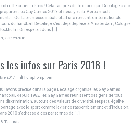
aud cette année à Paris ! Cela fait près de trois ans que Décalage avec
éparent les Gay Games 2018 et nous y voilà. Après moult
ents… Oui la promesse initiale était une rencontre internationale
tours du handball. Décalage s’est déjà déplacé à Amsterdam, Cologne
tockholm. On espérait donc […]
ts
,
Games2018
s les infos sur Paris 2018 !
bre 2017
floraphomphom
l’avons précisé dans la page Décalage organise les Gay Games
handball, depuis 1982, les Gay Games réunissent des gens de tous
ns discrimination, autours des valeurs de diversité, respect, égalité,
et partage avec le sport comme levier de rassemblement et d’inclusion.
Paris 2018 s’adresse à des personnes de […]
18
,
Tournois