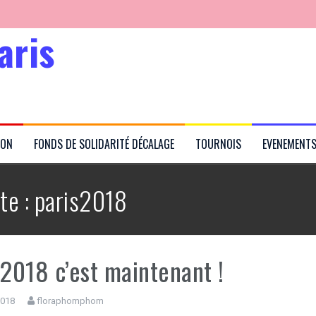
aris
Kabubu
ION
FONDS DE SOLIDARITÉ DÉCALAGE
TOURNOIS
EVENEMENT
rtés
te :
paris2018
 2018 c’est maintenant !
 2018
floraphomphom