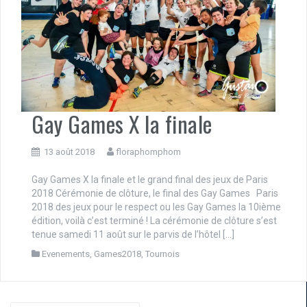
Gay Games X la finale
13 août 2018
floraphomphom
Gay Games X la finale et le grand final des jeux de Paris
2018 Cérémonie de clôture, le final des Gay Games Paris
2018 des jeux pour le respect ou les Gay Games la 10ième
édition, voilà c’est terminé ! La cérémonie de clôture s’est
tenue samedi 11 août sur le parvis de l’hôtel […]
Evenements
,
Games2018
,
Tournois