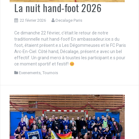
La nuit hand-foot 2026
22 février 2026
Decalage Paris
Ce dimanche 22 février, c’était le retour de notre
traditionnelle nuit hand-foot! En ambassadeur.ice.s du
foot, étaient présent.e.s Les Dégommeuses et le FC Paris
Arc-En-Ciel. Côté hand, Décalage, présent.e avec un bel
effectif. Un grand merci à toustes les participant.e.s pour
ce moment sportif et festif!
Evenements
,
Tournois