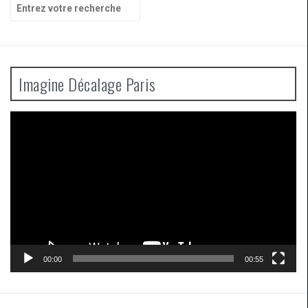
Recherche
pour
:
Imagine Décalage Paris
Lecteur
vidéo
00:00
00:55