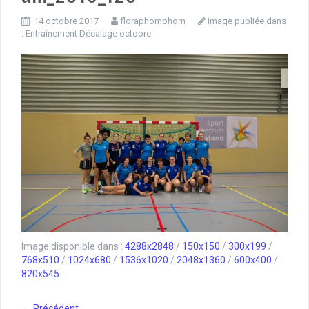
14 octobre 2017
floraphomphom
Image publiée dans
:
Entrainement Décalage octobre
Image disponible dans :
4288x2848
/
150x150
/
300x199
/
768x510
/
1024x680
/
1536x1020
/
2048x1360
/
600x400
/
820x545
← Précédent