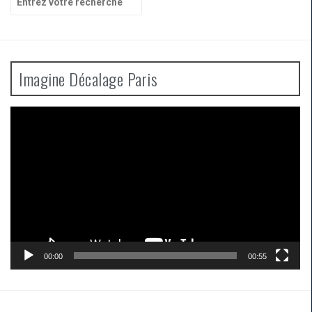
pour
:
Imagine Décalage Paris
Lecteur
vidéo
00:00
00:55