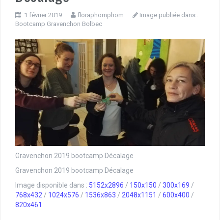
1 février 2019
floraphomphom
Image publiée dans :
Bootcamp Gravenchon Bolbec
Gravenchon 2019 bootcamp Décalage
Gravenchon 2019 bootcamp Décalage
Image disponible dans :
5152x2896
/
150x150
/
300x169
/
768x432
/
1024x576
/
1536x863
/
2048x1151
/
600x400
/
820x461