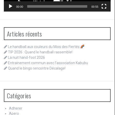
00:00
00:55
Articles récents
Le handball aux couleurs du Mois des Fiertés
TIP 2026 : Quand le handball rassemble!
La nuit hand-foot 2026
Entrainement commun avec l’association Kabubu
Quand le bingo rencontre Décalage!
Catégories
Adherer
Apero