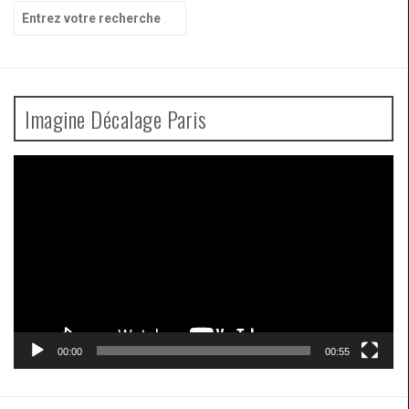
Recherche
pour
:
Imagine Décalage Paris
Lecteur
vidéo
00:00
00:55