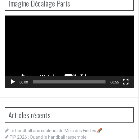
Imagine Décalage Paris
Lecteur
vidéo
00:00
00:55
Articles récents
Le handball aux couleurs du Mois des Fiertés
TIP 2026 : Quand le handball rassemble!