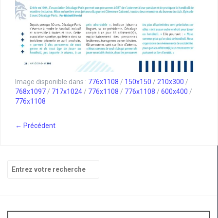
Image disponible dans :
776x1108
/
150x150
/
210x300
/
768x1097
/
717x1024
/
776x1108
/
776x1108
/
600x400
/
776x1108
← Précédent
Recherche
pour
: