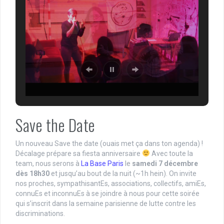
Save the Date
Un nouveau Save the date (ouais met ça dans ton agenda) !
Décalage prépare sa fiesta anniversaire
Avec toute la
team, nous serons à
La Base Paris
le
samedi 7 décembre
dès 18h30
et jusqu’au bout de la nuit (~1h hein). On invite
nos proches, sympathisantEs, associations, collectifs, amiEs,
connuEs et inconnuEs à se joindre à nous pour cette soirée
qui s’inscrit dans la semaine parisienne de lutte contre les
discriminations.