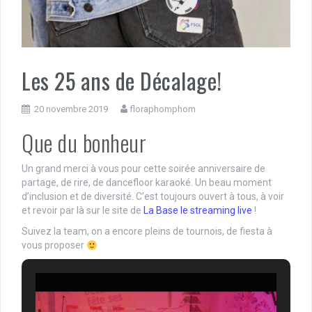
Les 25 ans de Décalage!
20 novembre 2019
floraphomphom
Que du bonheur
Un grand merci à vous pour cette soirée anniversaire de
partage, de rire, de dancefloor karaoké. Un beau moment
d’inclusion et de diversité. C’est toujours ouvert à tous, à voir
et revoir par là sur le site de
La Base le streaming live
!
Suivez la team, on a encore pleins de tournois, de fiesta à
vous proposer