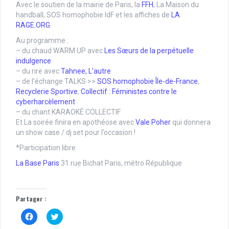
Avec le soutien de la mairie de Paris, la
FFH
, La Maison du
handball, SOS homophobie IdF et les affiches de
LA
RAGE.ORG
.
Au programme :
– du chaud WARM UP avec
Les Sœurs de la perpétuelle
indulgence
– du rire avec
Tahnee, L’autre
– de l’échange TALKS >>
SOS homophobie Île-de-France
,
Recyclerie Sportive
,
Collectif : Féministes contre le
cyberharcèlement
– du chant KARAOKÉ COLLECTIF
Et La soirée finira en apothéose avec
Vale Poher
qui donnera
un show case / dj set pour l’occasion !
*Participation libre
La Base Paris
31 rue Bichat Paris, métro République
Partager :
C
C
l
l
i
i