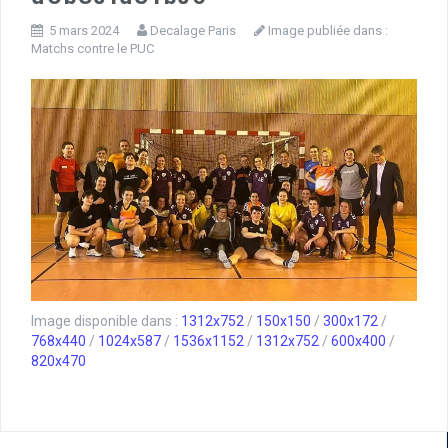
5 mars 2024
Decalage Paris
Image publiée dans :
Matchs contre le PUC
Image disponible dans :
1312x752
/
150x150
/
300x172
/
768x440
/
1024x587
/
1536x1152
/
1312x752
/
600x400
/
820x470