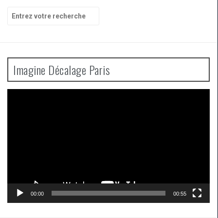
Recherche
pour
:
Imagine Décalage Paris
Lecteur
vidéo
00:00
00:55