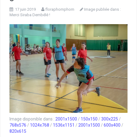
17 juin 2019
floraphomphom
Image publiée dans :
Merci Siraba Dembélé !
Image disponible dans :
2001x1500
/
150x150
/
300x225
/
768x576
/
1024x768
/
1536x1151
/
2001x1500
/
600x400
/
820x615