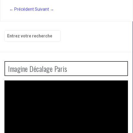
← Précédent
Suivant →
Recherche
pour
:
Imagine Décalage Paris
Lecteur
vidéo