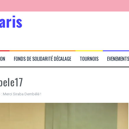
aris
Kabubu
ION
FONDS DE SOLIDARITÉ DÉCALAGE
TOURNOIS
EVENEMENT
rtés
bele17
 :
Merci Siraba Dembélé !