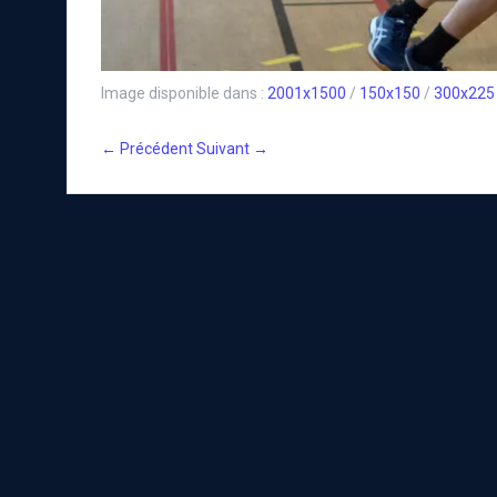
Image disponible dans :
2001x1500
/
150x150
/
300x225
← Précédent
Suivant →