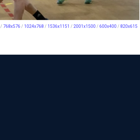
/
768x576
/
1024x768
/
1536x1151
/
2001x1500
/
600x400
/
820x615