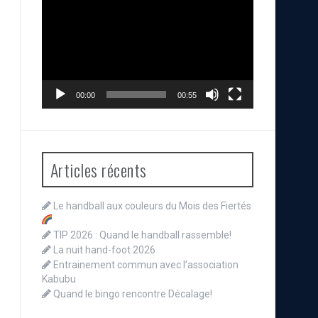
vidéo
00:00
00:55
Articles récents
Le handball aux couleurs du Mois des Fiertés
TIP 2026 : Quand le handball rassemble!
La nuit hand-foot 2026
Entrainement commun avec l’association
Kabubu
Quand le bingo rencontre Décalage!