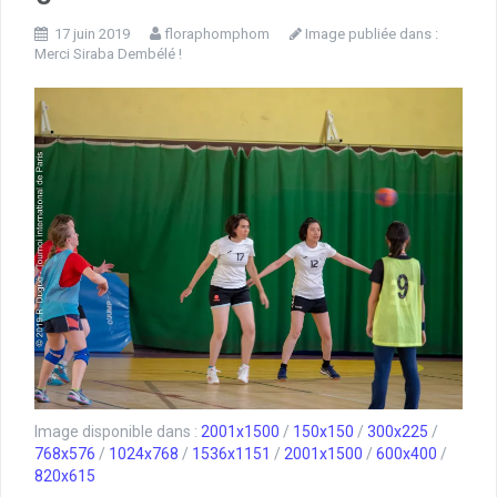
17 juin 2019
floraphomphom
Image publiée dans :
Merci Siraba Dembélé !
Image disponible dans :
2001x1500
/
150x150
/
300x225
/
768x576
/
1024x768
/
1536x1151
/
2001x1500
/
600x400
/
820x615