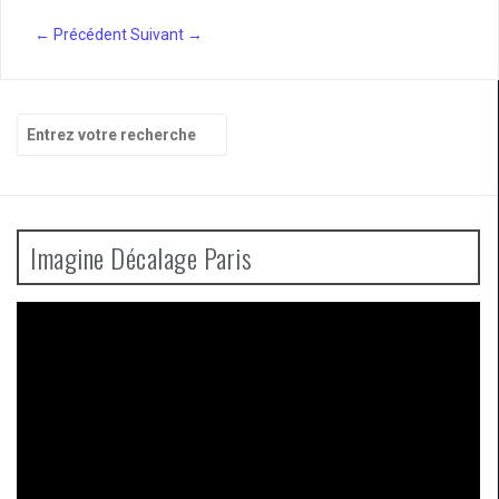
← Précédent
Suivant →
Recherche
pour
:
Imagine Décalage Paris
Lecteur
vidéo