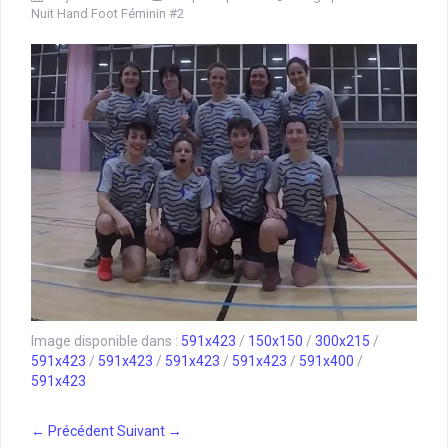
Nuit Hand Foot Féminin #2
Image disponible dans :
591x423
/
150x150
/
300x215
/
591x423
/
591x423
/
591x423
/
591x423
/
591x400
/
591x423
← Précédent
Suivant →