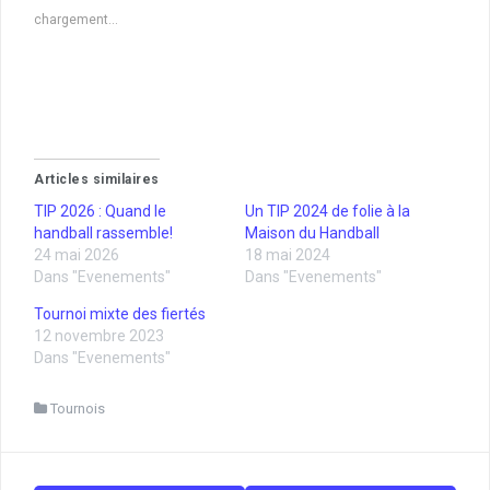
p
p
chargement…
o
o
u
u
r
r
p
p
a
a
r
r
t
t
a
a
g
g
e
e
r
r
Articles similaires
s
s
u
u
TIP 2026 : Quand le
r
r
Un TIP 2024 de folie à la
F
T
handball rassemble!
Maison du Handball
a
w
c
i
24 mai 2026
18 mai 2024
e
t
Dans "Evenements"
Dans "Evenements"
b
t
o
e
o
r
Tournoi mixte des fiertés
k
(
12 novembre 2023
(
o
o
u
Dans "Evenements"
u
v
v
r
r
e
Tournois
e
d
d
a
a
n
n
s
s
u
u
n