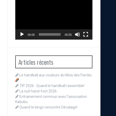
vidéo
00:00
00:55
Articles récents
Le handball aux couleurs du Mois des Fiertés
TIP 2026 : Quand le handball rassemble!
La nuit hand-foot 2026
Entrainement commun avec l’association
Kabubu
Quand le bingo rencontre Décalage!