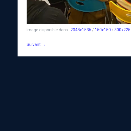
Image disponible dans :
2048x1536
/
150x150
/
300x225
Suivant →