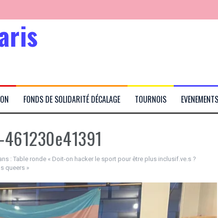
aris
Kabubu
ION
FONDS DE SOLIDARITÉ DÉCALAGE
TOURNOIS
EVENEMENT
rtés
e-461230e41391
ans :
Table ronde « Doit-on hacker le sport pour être plus inclusif.ve.s ?
bs queers »