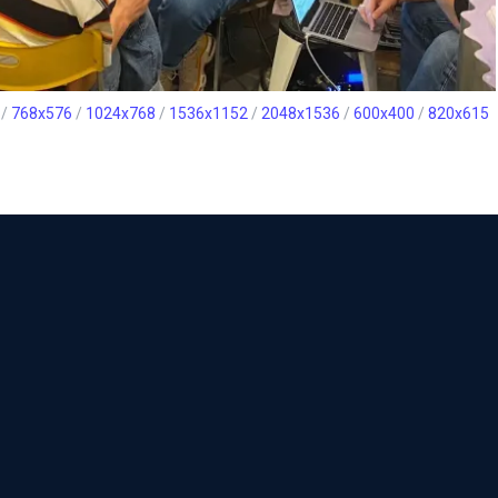
/
768x576
/
1024x768
/
1536x1152
/
2048x1536
/
600x400
/
820x615