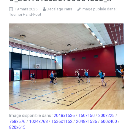
19 mars 2025
Decalage Paris
Image publiée dans :
Tournoi Hand-Foot
Image disponible dans :
2048x1536
/
150x150
/
300x225
/
768x576
/
1024x768
/
1536x1152
/
2048x1536
/
600x400
/
820x615