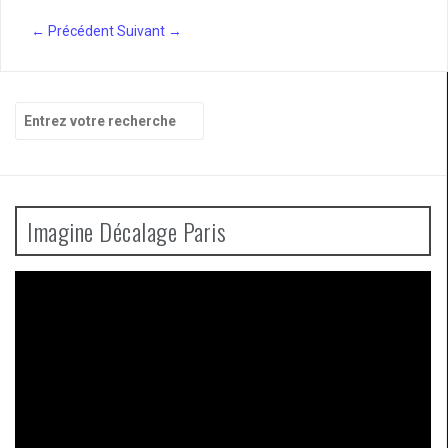
← Précédent
Suivant →
Recherche
pour
:
Imagine Décalage Paris
Lecteur
vidéo