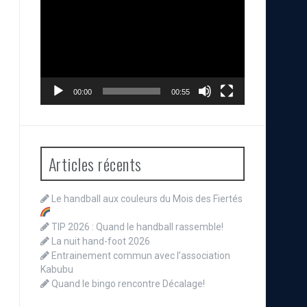
vidéo
00:00
00:55
Articles récents
Le handball aux couleurs du Mois des Fiertés
TIP 2026 : Quand le handball rassemble!
La nuit hand-foot 2026
Entrainement commun avec l’association
Kabubu
Quand le bingo rencontre Décalage!