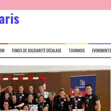
aris
Kabubu
rtés
ION
FONDS DE SOLIDARITÉ DÉCALAGE
TOURNOIS
EVENEMENT