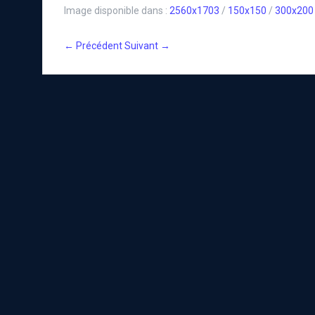
Image disponible dans :
2560x1703
/
150x150
/
300x200
← Précédent
Suivant →