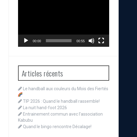
vidéo
00:00
00:55
Articles récents
Le handball aux couleurs du Mois des Fiertés
TIP 2026 : Quand le handball rassemble!
La nuit hand-foot 2026
Entrainement commun avec l’association
Kabubu
Quand le bingo rencontre Décalage!