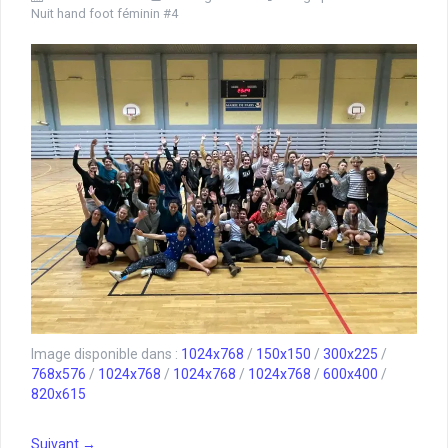
Nuit hand foot féminin #4
Image disponible dans :
1024x768
/
150x150
/
300x225
/
768x576
/
1024x768
/
1024x768
/
1024x768
/
600x400
/
820x615
Suivant →